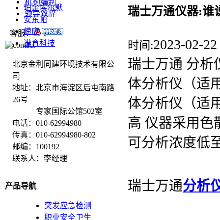
机构编制
珀金埃尔默
瑞士万通仪器:谁说
领导致辞
安东帕
崂应
客服：
2023-02-22
谱育科技
时间:
瑞士万通 分析仪
北京金利同建环境技术有限公
司
体分析仪（适用
地址：北京市海淀区后屯南路
26号
体分析仪（适用
专家国际公馆502室
高 仪器采用
电话：010-62994980
传真：010-62994980-802
可分析浓度低至
邮编：100192
联系人：李经理
瑞士万通
分析
产品导航
突发应急检测
职业安全卫生