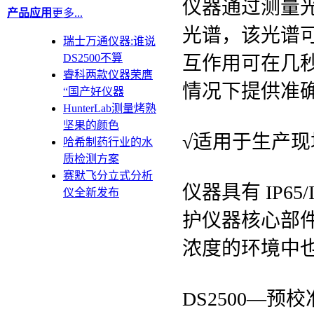
仪器通过测量
产品应用
更多...
光谱，该光谱
瑞士万通仪器:谁说
DS2500不算
互作用可在几
睿科两款仪器荣膺
情况下提供准
“国产好仪器
HunterLab测量烤熟
坚果的颜色
√适用于生产
哈希制药行业的水
质检测方案
赛默飞分立式分析
仪器具有 IP6
仪全新发布
护仪器核心部
浓度的环境中
DS2500—预