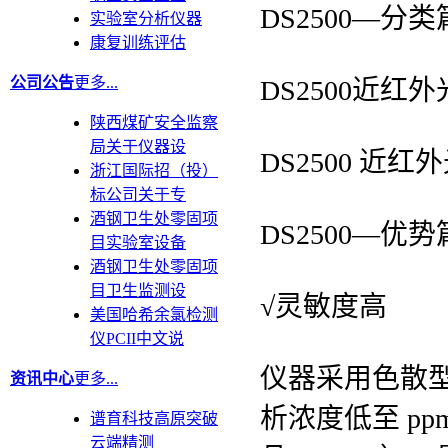
DS2500—分类
实验室分析仪器
康复训练评估
公司公告
更多...
DS2500近
陕西煤矿安全监察
局关于仪器设
DS2500 
浙江国际招（投）
标公司关于专
酒钢卫生处零固项
DS2500—优势
目实验室设备
酒钢卫生处零固项
目卫生监测设
√灵敏度高
美国哈希余氯检测
仪PCII中文说
仪器采用色散
资讯中心
更多...
析浓度低至 pp
谱育科技高原突破
云端精测