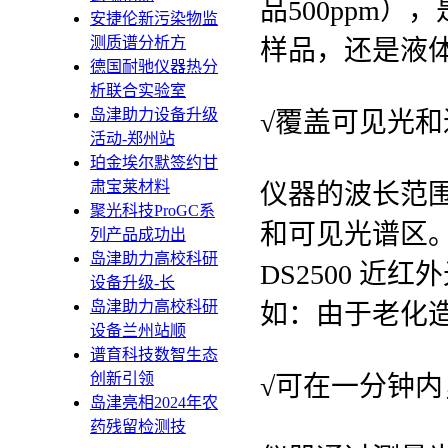
品500ppm
安捷伦新污染物监
测质谱分析方
样品，还是液
德国耐驰仪器热分
析联合实验室
岛津助力设备升级
√覆盖可见光
活动-郑州站
珀金埃尔默签约甘
肃宝莱材料
仪器的波长范围为
聚光科技ProGC系
和可见光谱区
列产品成功出
岛津助力高校科研
DS2500 
设备升级-长
岛津助力高校科研
如：由于老化
设备兰州站顺
谱育科技数智生态
创新引领
√可在一分钟
岛津亮相2024年农
药残留检测技