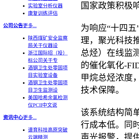
国家政策积极
实验室分析仪器
康复训练评估
公司公告
更多...
为响应“十四五
陕西煤矿安全监察
理，聚光科技
局关于仪器设
总烃）在线监测系
浙江国际招（投）
标公司关于专
的催化氧化-F
酒钢卫生处零固项
目实验室设备
甲烷总烃浓度，
酒钢卫生处零固项
技术保障。
目卫生监测设
美国哈希余氯检测
仪PCII中文说
该系统结构简
资讯中心
更多...
行成本低。同
谱育科技高原突破
声光报警，提供
云端精测