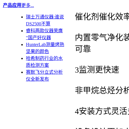
产品应用
更多...
催化剂催化效率
瑞士万通仪器:谁说
DS2500不算
睿科两款仪器荣膺
内置零气净化
“国产好仪器
HunterLab测量烤熟
可靠
坚果的颜色
哈希制药行业的水
质检测方案
3监测更快速
赛默飞分立式分析
仪全新发布
非甲烷总烃分析
4安装方式灵活