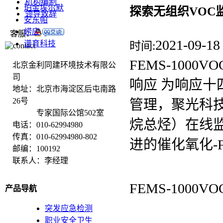
机构编制
珀金埃尔默
探索无组织VOC
领导致辞
安东帕
崂应
客服：
2021-09-18
谱育科技
时间:
FEMS-100
北京金利同建环境技术有限公
司
响应 为响应十
地址：北京市海淀区后屯南路
26号
管理，聚光科
专家国际公馆502室
烷总烃）在线监测
电话：010-62994980
传真：010-62994980-802
进的催化氧化-
邮编：100192
联系人：李经理
FEMS-100
产品导航
突发应急检测
职业安全卫生