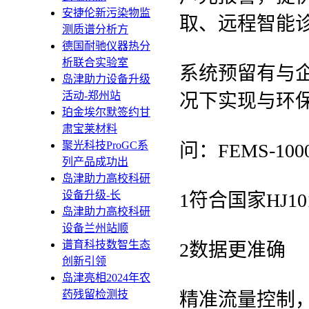
安捷伦新污染物监
取、远程智能
测质谱分析方
德国耐驰仪器热分
析联合实验室
系统预留有与
岛津助力设备升级
活动-郑州站
况下实现与环
珀金埃尔默签约甘
肃宝莱材料
聚光科技ProGC系
问：FEMS-10
列产品成功出
岛津助力高校科研
设备升级-长
1符合国家HJ101
岛津助力高校科研
设备兰州站顺
谱育科技数智生态
2数据更准确
创新引领
岛津亮相2024年农
药残留检测技
精准流量控制