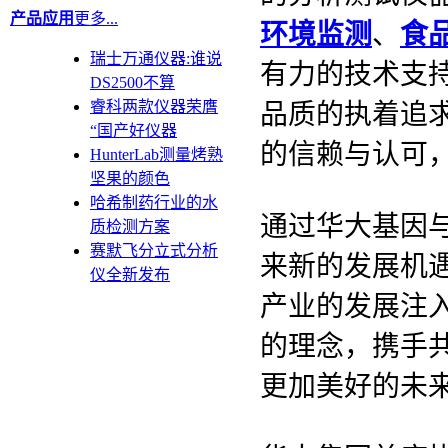
产品应用
更多...
环境监测
、
食
瑞士万通仪器:谁说
有力的技术支
DS2500不算
睿科两款仪器荣膺
品质的执着追
“国产好仪器
的信赖与认可
HunterLab测量烤熟
坚果的颜色
哈希制药行业的水
通过华大基因
质检测方案
赛默飞分立式分析
来新的发展机
仪全新发布
产业的发展注
的理念，携手
更加美好的未