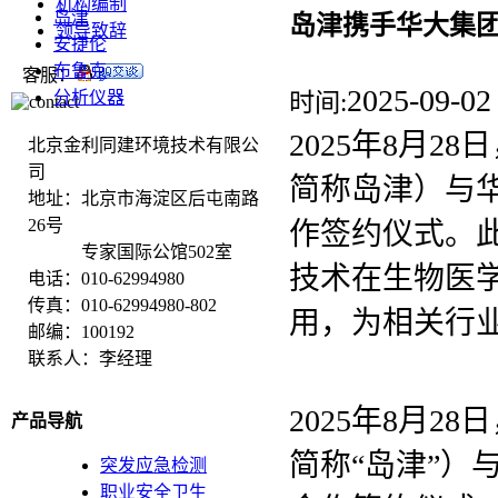
机构编制
岛津
岛津携手华大集
领导致辞
安捷伦
布鲁克
客服：
2025-09-02
分析仪器
时间:
2025年8月
北京金利同建环境技术有限公
司
简称岛津）与
地址：北京市海淀区后屯南路
26号
作签约仪式。
专家国际公馆502室
技术在生物医
电话：010-62994980
传真：010-62994980-802
用，为相关行
邮编：100192
联系人：李经理
2025年8月
产品导航
简称“岛津”）
突发应急检测
职业安全卫生