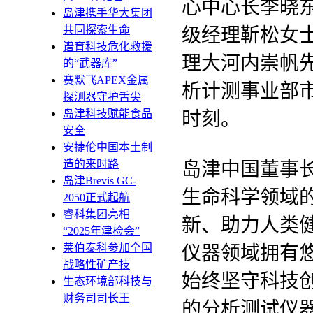
心中心长李晓
岛津携手华大集团
共同探索生命
级经理靳松女
谱育科技危化救援
理大河内崇帆
的“武器库”
赛默飞APEX金属
析计测事业部
探测器守护舌尖
岛津科技赋能食品
时刻。
安全
安捷伦中国本土制
造的来时路
岛津中国董事
岛津Brevis GC-
生命科学领域
2050正式起航
睿科集团亮相
新、助力人类
“2025年津检会”
莱伯泰科参加全国
仪器领域拥有
战略性矿产技
始终坚守科技
生态环境部科技与
财务司司长王
的分析测试仪