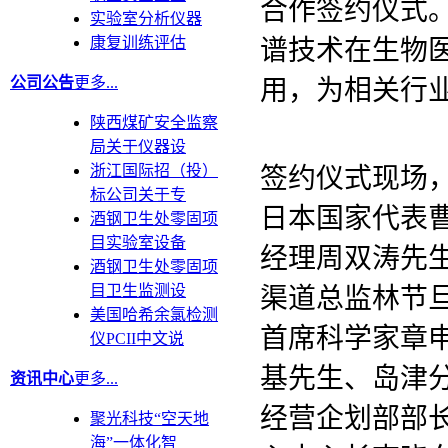
合作签约仪式
实验室分析仪器
康复训练评估
谱技术在生物
公司公告
更多...
用，为相关行
陕西煤矿安全监察
局关于仪器设
浙江国际招（投）
签约仪式现场
标公司关于专
日本国家代表
酒钢卫生处零固项
目实验室设备
经理周双涛先
酒钢卫生处零固项
目卫生监测设
渠道总监林节
美国哈希余氯检测
首席科学家章
仪PCII中文说
基先生、岛津
资讯中心
更多...
经营企划部部
聚光科技“空天地
海”一体化智